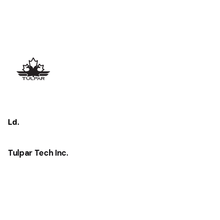
Ld.
Tulpar Tech Inc.
Adress
2 Simcoe Street South
Suite 300
Oshawa, ON.
L1H 8C1
CANADA
E-mail